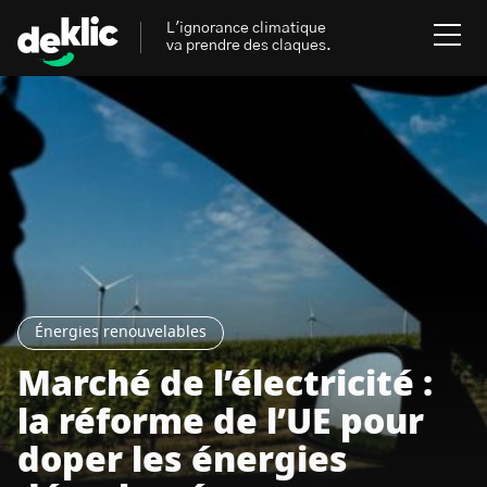
L'ignorance climatique
va prendre des claques.
Rechercher
:
Environnement
Rechercher
:
Aides, bons plans & cie
Les mots clés les plus
Énergies renouvelables
recherchés sur Deklic
Énergies renouvelables
Mobilités durables
Marché de l’électricité :
Transition Écologique
deklic kids
la réforme de l’UE pour
Gestes écologiques
doper les énergies
interview
Volte-face
influenceur.se
Inspiré.es inspirant.es