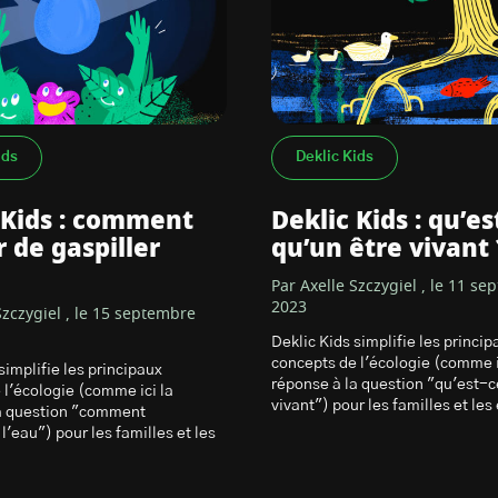
ids
Deklic Kids
 Kids : comment
Deklic Kids : qu’es
r de gaspiller
qu’un être vivant 
Par Axelle Szczygiel , le 11 s
2023
Szczygiel , le 15 septembre
Deklic Kids simplifie les princip
concepts de l'écologie (comme i
simplifie les principaux
réponse à la question "qu'est-c
 l'écologie (comme ici la
vivant") pour les familles et les
a question "comment
'eau") pour les familles et les