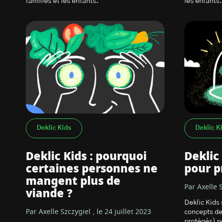
familles et les enfants.
les enfants.
Deklic Kids
Deklic K
Deklic Kids : pourquoi
Deklic
certaines personnes ne
pour p
mangent plus de
Par Axelle S
viande ?
Deklic Kids 
Par Axelle Szczygiel , le 24 juillet 2023
concepts de
protégés) po