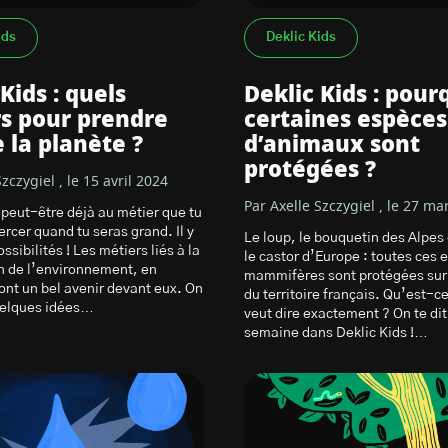
ids
Deklic Kids
Kids : quels
Deklic Kids : pour
s pour prendre
certaines espèces
e la planète ?
d’animaux sont
protégées ?
zczygiel , le 15 avril 2024
Par Axelle Szczygiel , le 27 ma
 peut-être déjà au métier que tu
rcer quand tu seras grand. Il y
Le loup, le bouquetin des Alpes
ossibilités ! Les métiers liés à la
le castor d’Europe : toutes ces
n de l’environnement, en
mammifères sont protégées sur
 ont un bel avenir devant eux. On
du territoire français. Qu’est-c
uelques idées…
veut dire exactement ? On te dit
semaine dans Deklic Kids !…