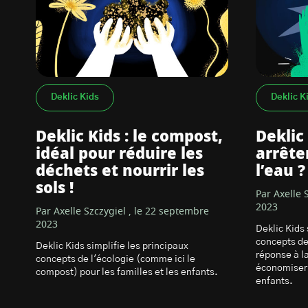
Deklic Kids
Deklic K
Deklic Kids : le compost,
Deklic
idéal pour réduire les
arrête
déchets et nourrir les
l’eau ?
sols !
Par Axelle 
2023
Par Axelle Szczygiel , le 22 septembre
2023
Deklic Kids 
concepts de
Deklic Kids simplifie les principaux
réponse à l
concepts de l'écologie (comme ici le
économiser l
compost) pour les familles et les enfants.
enfants.