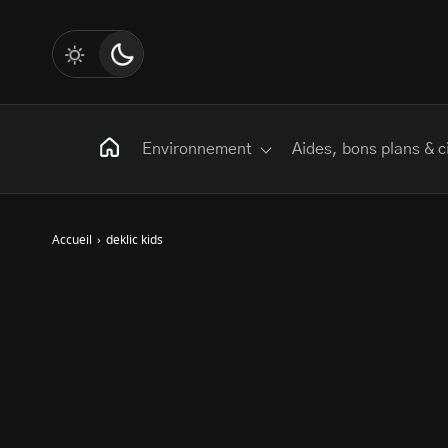
Environnement
Aides, bons plans & c
Accueil
›
deklic kids
Rechercher
:
Les mots clés
Transition Écologique