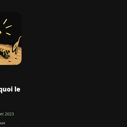
 quoi le
let 2023
aux