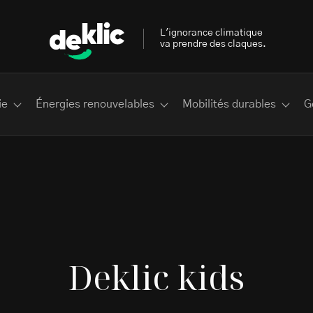
L'ignorance climatique
va prendre des claques.
ie
Énergies renouvelables
Mobilités durables
G
 les plus recherchés sur Deklic
Deklic kids
deklic kids
interview
Volte-face
influenceur.se