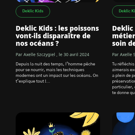
Deklic Kids
Deklic K
Deklic Kids : les poissons
Deklic 
vont-ils disparaître de
métier
nos océans ?
soin d
Par Axelle Szczygiel , le 30 avril 2024
Par Axelle S
Depuis la nuit des temps, l’homme pêche
Tu réfléchis
pour se nourrir, mais les techniques
aimerais exe
modernes ont un impact sur les océans. On
a plein de p
t’explique tout !…
préservatio
particulier,
te donne q