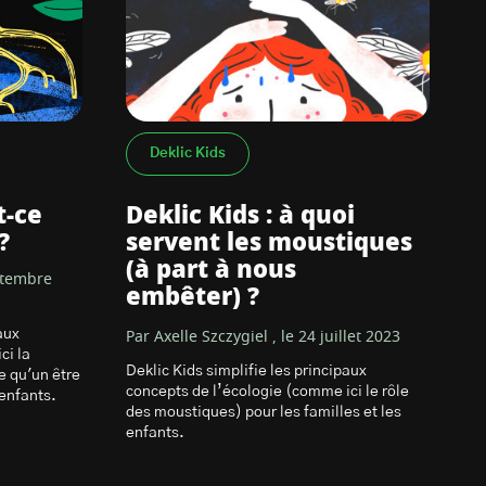
Deklic Kids
t-ce
Deklic Kids : à quoi
?
servent les moustiques
(à part à nous
eptembre
embêter) ?
aux
Par Axelle Szczygiel , le 24 juillet 2023
ci la
Deklic Kids simplifie les principaux
e qu'un être
concepts de l’écologie (comme ici le rôle
 enfants.
des moustiques) pour les familles et les
enfants.