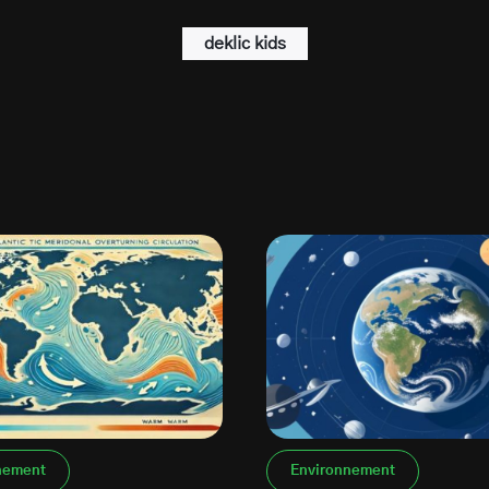
deklic kids
nement
Environnement