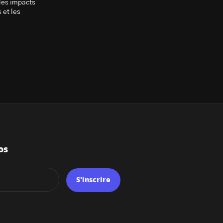
les impacts
 et les
os
S'inscrire