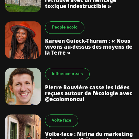
retrouve avec un héritage
toxique indestructible »
People écolo
Kareen Guiock-Thuram : « Nous
vivons au-dessus des moyens de
la Terre »
Influenceur.ses
Pierre Rouvière casse les idées
reçues autour de l’écologie avec
@ecolomoncul
Volte face
Volte-face : Nirina du marketing