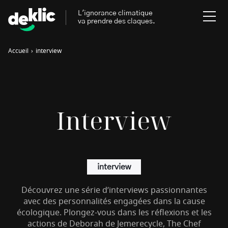
L'ignorance climatique
va prendre des claques.
Accueil
›
interview
Rechercher
:
Environnement
Rechercher
Interview
:
Aides, bons plans & cie
Les mots clés les plus
Énergies renouvelables
recherchés sur Deklic
interview
Mobilités durables
Transition Écologique
deklic kids
Découvrez une série d’interviews passionnantes
Gestes écologiques
avec des personnalités engagées dans la cause
interview
Volte-face
influenceur.se
écologique. Plongez-vous dans les réflexions et les
actions de Deborah de Jemerecycle, The Chef
Inspiré.es inspirant.es