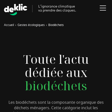
L'ignorance climatique
va prendre des claques.
Accueil
›
Gestes écologiques
›
Biodéchets
Rechercher
:
Environnement
Rechercher
Toute l'actu
:
Aides, bons plans & cie
dédiée aux
Les mots clés les plus
Énergies renouvelables
recherchés sur Deklic
biodéchets
Mobilités durables
Transition Écologique
deklic kids
Gestes écologiques
Les biodéchets sont la composante organique des
interview
Volte-face
influenceur.se
déchets ménagers. Cette catégorie inclut les
Inspiré.es inspirant.es