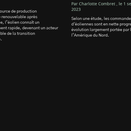
Par Charlotte Combret , le 1 
2023
ource de production
té renouvelable après
Selon une étude, les commande
e, l’éolien connaît un
d'éoliennes sont en nette progr
nt rapide, devenant un acteur
évolution largement portée par 
le de la transition
l’Amérique du Nord.
e.