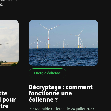
lables dans
30.
Energie éolienne
Décryptage : comment
tte
fonctionne une
d pour
éolienne ?
tre
Par Mathilde Colleter , le 24 juillet 2023