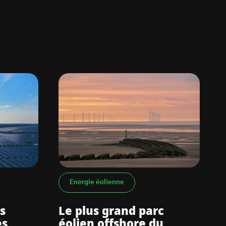
Energie éolienne
s
Le plus grand parc
es
éolien offshore du