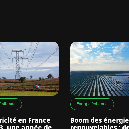
éolienne
Energie éolienne
tricité en France
Boom des énergie
3, une année de
renouvelables : d