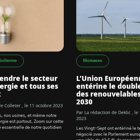
éolienne
Biomasse
ndre le secteur
L’Union Européen
nergie et tous ses
entérine le doub
x
des renouvelables 
2030
e Colleter , le 11 octobre 2023
Par La rédaction de Deklic , le
s, nos usines, et même notre
2023
ergie est partout. Zoom sur cette
essentielle de notre quotidien
Les Vingt-Sept ont entériné le t
négocié avec le Parlement euro