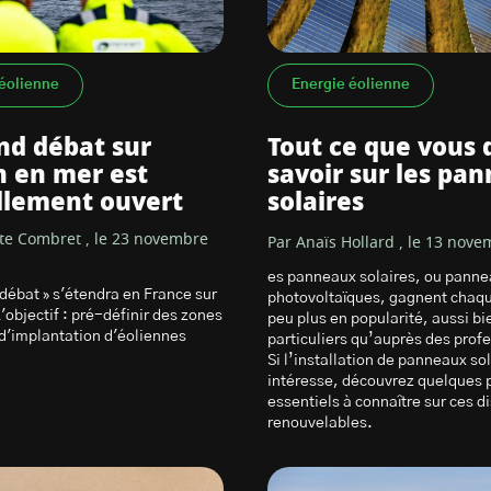
éolienne
Energie éolienne
nd débat sur
Tout ce que vous 
en en mer est
savoir sur les pa
ellement ouvert
solaires
tte Combret , le 23 novembre
Par Anaïs Hollard , le 13 nov
es panneaux solaires, ou pann
 débat » s'étendra en France sur
photovoltaïques, gagnent chaq
'objectif : pré-définir des zones
peu plus en popularité, aussi bi
 d'implantation d'éoliennes
particuliers qu’auprès des prof
Si l’installation de panneaux so
intéresse, découvrez quelques 
essentiels à connaître sur ces di
renouvelables.