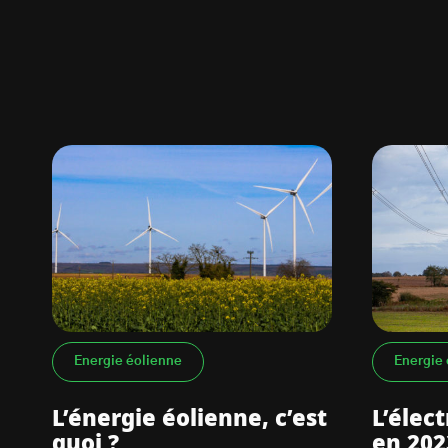
Energie éolienne
Energie 
L’énergie éolienne, c’est
L’élec
quoi ?
en 202