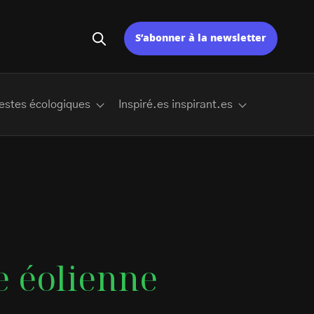
S’abonner à la newsletter
estes écologiques
Inspiré.es inspirant.es
e éolienne