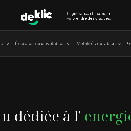
L'ignorance climatique
va prendre des claques.
ie
Énergies renouvelables
Mobilités durables
G
 les plus recherchés sur Deklic
tu dédiée à l'
energi
deklic kids
interview
Volte-face
influenceur.se