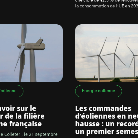
une cible de 42,5 % de renouve
la consommation de l’UE en 20
éolienne
Energie éolienne
voir sur le
Les commandes
 de la filière
d’éoliennes en ne
ne française
hausse : un recor
un premier semes
e Colleter , le 21 septembre