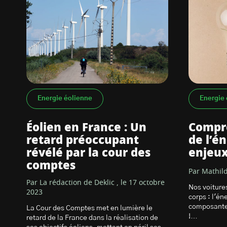
Energie éolienne
Energie 
Éolien en France : Un
Compre
retard préoccupant
de l’é
révélé par la cour des
enjeu
comptes
Par Mathild
Par La rédaction de Deklic , le 17 octobre
Nos voiture
2023
corps : l'én
composante 
La Cour des Comptes met en lumière le
!…
retard de la France dans la réalisation de