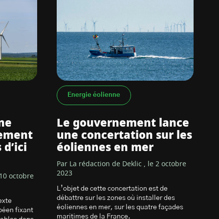
Energie éolienne
ne
Le gouvernement lance
lement
une concertation sur les
d’ici
éoliennes en mer
Par La rédaction de Deklic , le 2 octobre
2023
 10 octobre
L’objet de cette concertation est de
débattre sur les zones où installer des
exte
éoliennes en mer, sur les quatre façades
péen fixant
maritimes de la France.