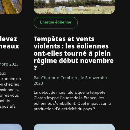
Energie éolienne
devez
Tempêtes et vents
nneaux
violents : les éoliennes
ont-elles tourné à plein
régime début novembre
embre 2023
?
eaux
Par Charlotte Combret , le 8 novembre
ue année un
2023
en chez les
essionnels.
En début de mois, alors que la tempête
laires vous
Ciaran frappe l’ouest de la France, les
points
éoliennes s’emballent. Quel impact sur la
spositifs
production d'électricité du pays ?…