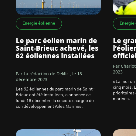
Energie éolienne
Energie 
Le parc éolien marin de
Le gra
Saint-Brieuc achevé, les
l’éoli
62 éoliennes installées
offici
Par Charlo
2023
Par La rédaction de Deklic , le 18
décembre 2023
« La mer en
cinq mois. L
Les 62 éoliennes du parc marin de Saint-
prioritaires
Brieuc ont été installées, a annoncé ce
marines.
lundi 18 décembre la société chargée de
son développement Ailes Marines.