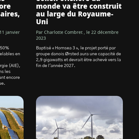
ore
monde va être construit
aires,
au large du Royaume-
Uni
 11 janvier
Par Charlotte Combret , le 22 décembre
2023
r 50%
Baptisé « Hornsea 3 », le projet porté par
elables en
groupe danois Ørsted aura une capacité de
2,9 gigawatts et devrait être achevé vers la
rgie (AIE),
fin de l'année 2027.
ns les
sant encore
ue.