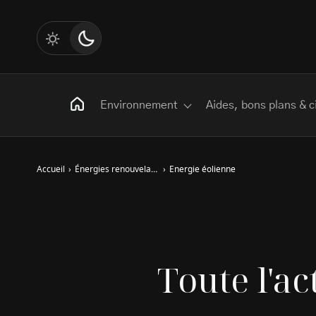
Environnement
Aides, bons plans & c
Accueil
›
Énergies renouvelables
›
Energie éolienne
Rechercher
:
Les mots clés
Toute l'ac
Transition Écologique