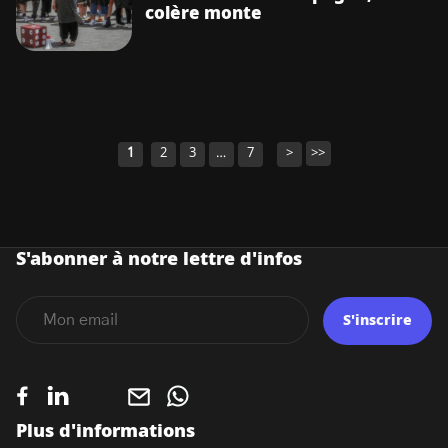
colère monte
1
2
3
…
7
>
>>
Navigation
des
articles
S'abonner à notre lettre d'infos
S'inscrire
Plus d'informations