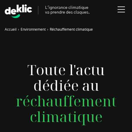
L'ignorance climatique
va prendre des claques.
Accueil
›
Environnement
›
Réchauffement climatique
Rechercher
:
Environnement
Rechercher
Toute l'actu
:
Aides, bons plans & cie
dédiée au
Les mots clés les plus
Énergies renouvelables
recherchés sur Deklic
réchauffement
Mobilités durables
Transition Écologique
deklic kids
climatique
Gestes écologiques
interview
Volte-face
influenceur.se
Inspiré.es inspirant.es