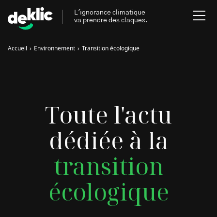
L'ignorance climatique
va prendre des claques.
Accueil
›
Environnement
›
Transition écologique
Rechercher
:
Environnement
Rechercher
Toute l'actu
:
Aides, bons plans & cie
dédiée à la
Les mots clés les plus
Énergies renouvelables
recherchés sur Deklic
transition
Mobilités durables
Transition Écologique
deklic kids
écologique
Gestes écologiques
interview
Volte-face
influenceur.se
Inspiré.es inspirant.es