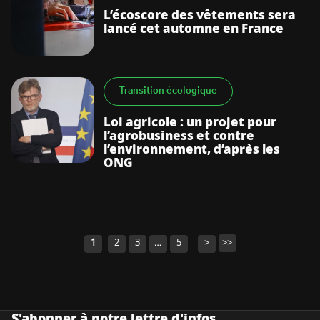
L’écoscore des vêtements sera
lancé cet automne en France
Transition écologique
Loi agricole : un projet pour
l’agrobusiness et contre
l’environnement, d’après les
ONG
1
2
3
…
5
>
>>
Navigation
des
articles
S'abonner à notre lettre d'infos