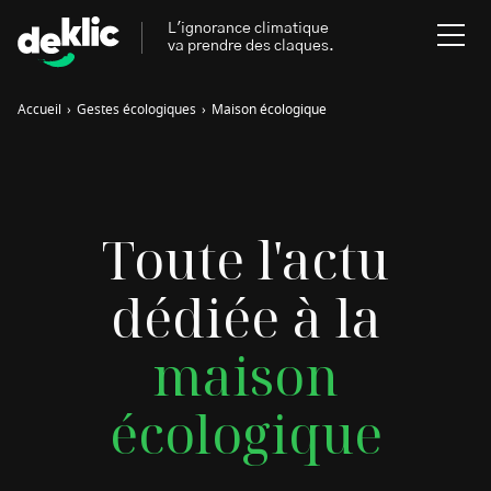
L'ignorance climatique
va prendre des claques.
Accueil
›
Gestes écologiques
›
Maison écologique
Rechercher
:
Environnement
Rechercher
Toute l'actu
:
Aides, bons plans & cie
dédiée à la
Les mots clés les plus
Énergies renouvelables
recherchés sur Deklic
maison
Mobilités durables
Transition Écologique
deklic kids
écologique
Gestes écologiques
interview
Volte-face
influenceur.se
Inspiré.es inspirant.es