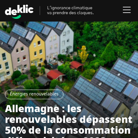
L'ignorance climatique
va prendre des claques.
Rechercher
:
Environnement
Rechercher
:
Aides, bons plans & cie
Les mots clés les plus
Énergies renouvelables
recherchés sur Deklic
Énergies renouvelables
Mobilités durables
Allemagne : les
Transition Écologique
deklic kids
renouvelables dépassent
Gestes écologiques
50% de la consommation
interview
Volte-face
influenceur.se
Inspiré.es inspirant.es