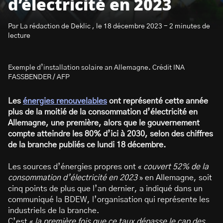
d’électricité en 2023
Par La rédaction de Deklic , le 18 décembre 2023 - 2 minutes de
lecture
Exemple d’installation solaire an Allemagne. Crédit INA
S’abonner à la newsletter
FASSBENDER / AFP
Les
énergies renouvelables
ont représenté cette année
plus de la moitié de la consommation d’électricité en
Allemagne, une première, alors que le gouvernement
compte atteindre les 80% d’ici à 2030, selon des chiffres
de la branche publiés ce lundi 18 décembre.
Les sources d’énergies propres ont «
couvert 52% de la
consommation d’électricité en 2023
» en Allemagne, soit
cinq points de plus que l’an dernier, a indiqué dans un
communiqué la BDEW, l’organisation qui représente les
industriels de la branche.
C’est «
la première fois que ce taux dépasse le cap des