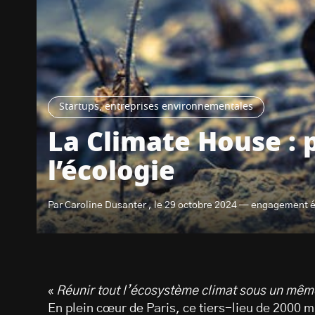
Startups, entreprises environnementales
La Climate House : 
l’écologie
Par Caroline Dusanter , le 29 octobre 2024 — engagement é
«
Réunir tout l’écosystème climat sous un même
En plein cœur de Paris, ce tiers-lieu de 2000 m2