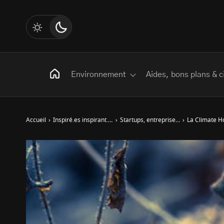
Environnement
Aides, bons plans & c
Accueil
›
Inspiré.es inspirant.es
›
Startups, entreprises environnementales
›
La Climate Ho
Rechercher
:
Les mots clés
Transition Écologique