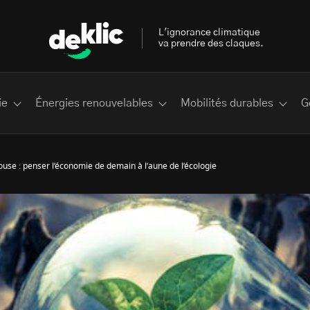
L'ignorance climatique
va prendre des claques.
ie
Énergies renouvelables
Mobilités durables
G
use : penser l’économie de demain à l’aune de l’écologie
 les plus recherchés sur Deklic
deklic kids
interview
Volte-face
influenceur.se