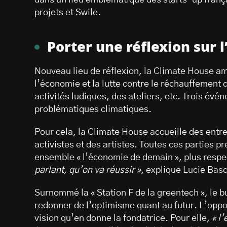
dans un lieu emblématique des starts-up franç
projets et Swile.
Porter une réflexion sur l
Nouveau lieu de réflexion, la Climate House am
l’économie et la lutte contre le réchauffemen
activités ludiques, des ateliers, etc. Trois év
problématiques climatiques.
Pour cela, la Climate House accueille des entre
activistes et des artistes. Toutes ces parties 
ensemble « l’économie de demain », plus respe
parlant, qu’on va réussir
»
, explique Lucie Bas
Surnommé la « Station F de la greentech », le b
redonner de l’optimisme quant au futur. L’oppor
vision qu’en donne la fondatrice. Pour elle,
« l