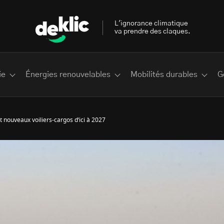
L'ignorance climatique
va prendre des claques.
ie
Énergies renouvelables
Mobilités durables
G
 nouveaux voiliers-cargos d’ici à 2027
 les plus recherchés sur Deklic
deklic kids
interview
Volte-face
influenceur.se