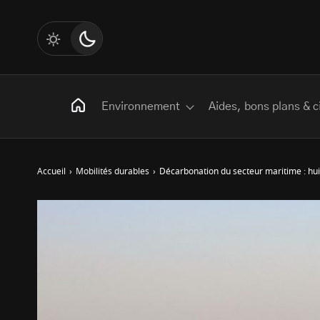
Environnement
Aides, bons plans & c
Accueil
›
Mobilités durables
›
Décarbonation du secteur maritime : huit
Rechercher
:
Les mots clés
Transition Écologique