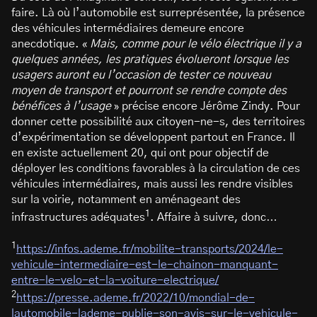
faire. Là où l’automobile est surreprésentée, la présence
des véhicules intermédiaires demeure encore
anecdotique. «
Mais, comme pour le vélo électrique il y a
quelques années, les pratiques évolueront lorsque les
usagers auront eu l’occasion de tester ce nouveau
moyen de transport et pourront se rendre compte des
bénéfices à l’usage
» précise encore Jérôme Zindy. Pour
donner cette possibilité aux citoyen-ne-s, des territoires
d’expérimentation se développent partout en France. Il
en existe actuellement 20, qui ont pour objectif de
déployer les conditions favorables à la circulation de ces
véhicules intermédiaires, mais aussi les rendre visibles
sur la voirie, notamment en aménageant des
1
infrastructures adéquates
. Affaire à suivre, donc…
1
https://infos.ademe.fr/mobilite-transports/2024/le-
vehicule-intermediaire-est-le-chainon-manquant-
entre-le-velo-et-la-voiture-electrique/
2
https://presse.ademe.fr/2022/10/mondial-de-
lautomobile-lademe-publie-son-avis-sur-le-vehicule-