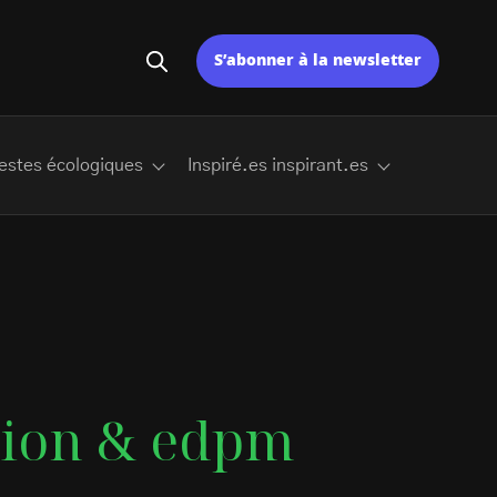
S’abonner à la newsletter
estes écologiques
Inspiré.es inspirant.es
tion & edpm