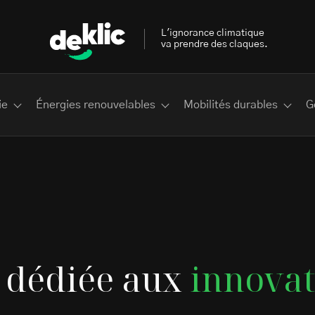
L'ignorance climatique
va prendre des claques.
ie
Énergies renouvelables
Mobilités durables
G
 les plus recherchés sur Deklic
u dédiée aux
innova
deklic kids
interview
Volte-face
influenceur.se