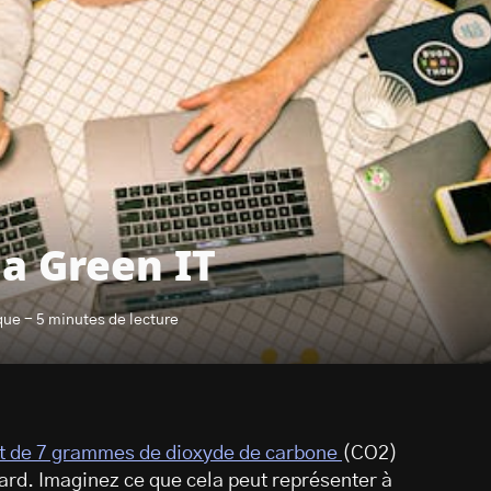
a Green IT
que - 5 minutes de lecture
nt de 7 grammes de dioxyde de carbone
(CO2)
rd. Imaginez ce que cela peut représenter à