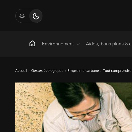
Environnement
Aides, bons plans & c
Accueil
›
Gestes écologiques
›
Empreinte carbone
›
Tout comprendre 
Rechercher
:
Les mots clés
Transition Écologique