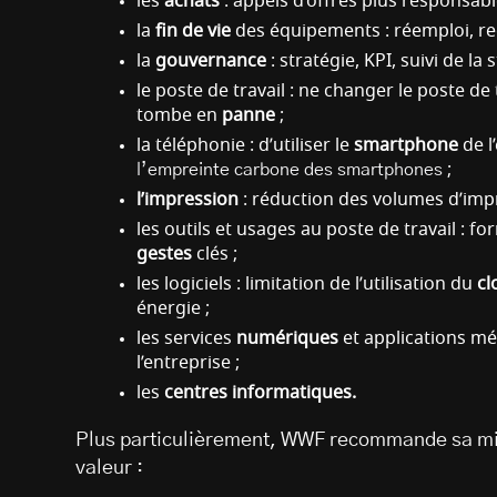
les
achats
: appels d’offres plus responsabl
la
fin de vie
des équipements : réemploi, re
la
gouvernance
: stratégie, KPI, suivi de la 
le poste de travail : ne changer le poste de 
tombe en
panne
;
la téléphonie : d’utiliser le
smartphone
de l
l’empreinte carbone des smartphones
;
l’impression
: réduction des volumes d’impr
les outils et usages au poste de travail : fo
gestes
clés ;
les logiciels : limitation de l’utilisation du
cl
énergie ;
les services
numériques
et applications mé
l’entreprise ;
les
centres informatiques.
Plus particulièrement, WWF recommande sa mise
valeur :