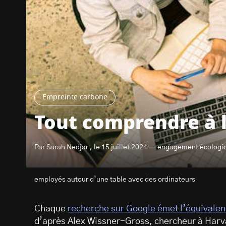
Empreinte carbone
Tout comprendre à l
Par Sarah Nedjar , le 15 juillet 2024 — engagement écologi
employés autour d’une table avec des ordinateurs
Chaque
recherche sur Google émet l’équivale
d’après Alex Wissner-Gross, chercheur à Harva