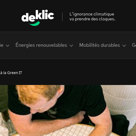
L'ignorance climatique
va prendre des claques.
ie
Énergies renouvelables
Mobilités durables
G
à la Green IT
 les plus recherchés sur Deklic
deklic kids
interview
Volte-face
influenceur.se