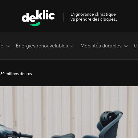
L'ignorance climatique
va prendre des claques.
ie
Énergies renouvelables
Mobilités durables
G
250 millions d’euros
 les plus recherchés sur Deklic
deklic kids
interview
Volte-face
influenceur.se