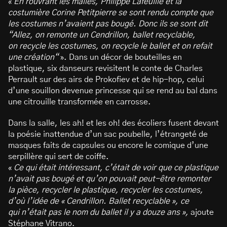
«
En rouvrant les malles, Philippe Lafeuille et la
costumière Corine Petitpierre se sont rendu compte que
les costumes n’avaient pas bougé. Donc ils se sont dit
“Allez, on remonte un Cendrillon, ballet recyclable,
on recycle les costumes, on recycle le ballet et on refait
une création“
». Dans un décor de bouteilles en
plastique, six danseurs revisitent le conte de Charles
Perrault sur des airs de Prokofiev et de hip-hop, celui
d’une souillon devenue princesse qui se rend au bal dans
une citrouille transformée en carrosse.
Dans la salle, les ah! et les oh! des écoliers fusent devant
la poésie inattendue d’un sac poubelle, l’étrangeté de
masques faits de capsules ou encore le comique d’une
serpillère qui sert de coiffe.
«
Ce qui était intéressant, c’était de voir que ce plastique
n’avait pas bougé et qu’on pouvait peut-être remonter
la pièce, recycler le plastique, recycler les costumes,
d’où l’idée de « Cendrillon. Ballet recyclable », ce
qui n’était pas le nom du ballet il y a douze ans »,
ajoute
Stéphane Vitrano.