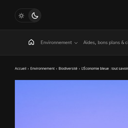
Environnement
Aides, bons plans & c
Accueil
›
Environnement
›
Biodiversité
›
L’Économie bleue : tout savoi
Rechercher
:
Les mots clés
Transition Écologique