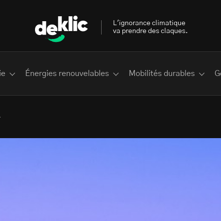
L'ignorance climatique
va prendre des claques.
ie
Énergies renouvelables
Mobilités durables
G
r
 les plus recherchés sur Deklic
deklic kids
interview
Volte-face
influenceur.se