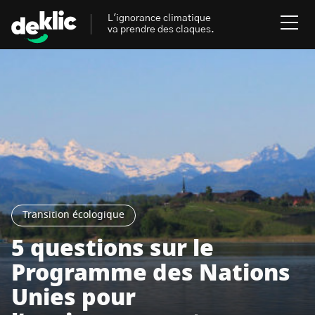
L'ignorance climatique
va prendre des claques.
Rechercher
:
Environnement
Rechercher
:
Aides, bons plans & cie
Les mots clés les plus
Énergies renouvelables
recherchés sur Deklic
Transition écologique
Mobilités durables
5 questions sur le
Transition Écologique
deklic kids
Programme des Nations
Gestes écologiques
Unies pour
interview
Volte-face
influenceur.se
Inspiré.es inspirant.es