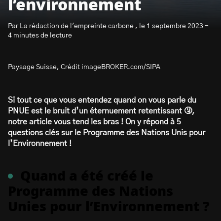
l’environnement
Par La rédaction de l'empreinte carbone , le 1 septembre 2023 -
4 minutes de lecture
Paysage Suisse, Crédit imageBROKER.com/SIPA
S’abonner à la newsletter
Si tout ce que vous entendez quand on vous parle du
PNUE est le bruit d’un éternuement retentissant 🤧,
notre article vous tend les bras ! On y répond à 5
questions clés sur le Programme des Nations Unis pour
l’Environnement !
Quand a été créé le
Programme des Nations
Unies pour l’Environnement ?