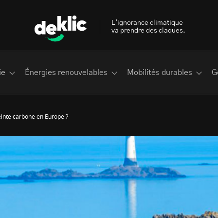
L'ignorance climatique
va prendre des claques.
ie
Énergies renouvelables
Mobilités durables
G
einte carbone en Europe ?
 les plus recherchés sur Deklic
deklic kids
interview
Volte-face
influenceur.se