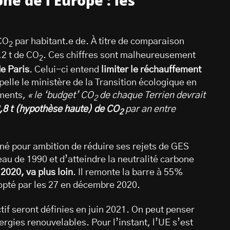
ne de l’Europe : les
 CO
par habitant.e de. À titre de comparaison
2
,2 t de CO
. Ces chiffres sont malheureusement
2
de Paris
. Celui-ci entend
limiter le réchauffement
lle le ministère de la Transition écologique en
ments,
« le ‘budget’ CO
de chaque Terrien devrait
2
2,8 t (hypothèse haute) de CO
par an entre
2
né pour ambition de réduire ses rejets de GES
au de 1990 et d’atteindre la neutralité carbone
2020, va plus loin
. Il remonte la barre à 55%
opté par les 27 en décembre 2020.
tif seront définies en juin 2021. On peut penser
gies renouvelables. Pour l’instant, l’UE s’est