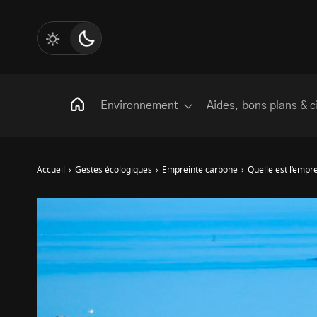
Environnement
Aides, bons plans & c
Accueil
›
Gestes écologiques
›
Empreinte carbone
›
Quelle est l’empr
Rechercher
:
Les mots clés
Transition Écologique