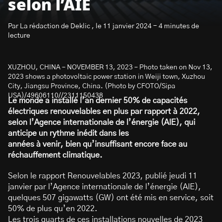
selon l’AIE
Par La rédaction de Deklic , le 11 janvier 2024 - 4 minutes de
lecture
XUZHOU, CHINA – NOVEMBER 13, 2023 – Photo taken on Nov 13,
S’abonner à la newsletter
2023 shows a photovoltaic power station in Weiji town, Xuzhou
City, Jiangsu Province, China. (Photo by CFOTO/Sipa
USA)/49606110//2311150438
Le monde a installé l’an dernier 50% de capacités
électriques renouvelables en plus par rapport à 2022,
selon l’Agence internationale de l’énergie (AIE), qui
anticipe un rythme inédit dans les
années à venir, bien qu’insuffisant encore face au
réchauffement climatique.
Selon le rapport Renouvelables 2023, publié jeudi 11
janvier par l’Agence internationale de l’énergie (AIE),
quelques 507 gigawatts (GW) ont été mis en service, soit
50% de plus qu’en 2022.
Les trois quarts de ces installations nouvelles de 2023