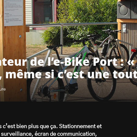
teur de l’e-Bike Port : «
e, même si c’est une tout
ure
 c’est bien plus que ça. Stationnement et
 surveillance, écran de communication,