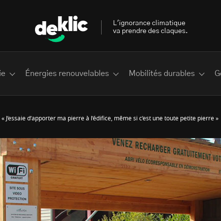
L'ignorance climatique
va prendre des claques.
ie
Énergies renouvelables
Mobilités durables
G
 « J’essaie d’apporter ma pierre à l’édifice, même si c’est une toute petite pierre »
 les plus recherchés sur Deklic
deklic kids
interview
Volte-face
influenceur.se