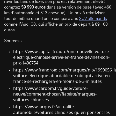
ravir les fans de luxe, son prix est relativement élevé :
comptez
59 990 euros
dans sa version de base (avec 460
km d’autonomie et 313 chevaux). Un prix à relativiser
tout de même quand on le compare aux
SUV allemands
comme l’Audi Q8, qui affiche un prix de départ à 89 100
euros.
Sources :
https://www.capital.fr/auto/une-nouvelle-voiture-
electrique-chinoise-arrive-en-france-devinez-son-
prix-1496754
https://www.frandroid.com/marques/nio/1999056_l
voiture-electrique-abordable-de-nio-qui-arrive-en-
france-se-rechargera-en-moins-de-3-minutes
https://www.caroom.fr/guide/voiture-
neuve/comment-choisir/fiabilite/marques-
voitures-chinoises
https://www.largus.fr/actualite-
automobile/voitures-chinoises-qu-en-pensent-les-