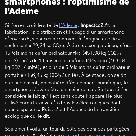
smartphones : l’optimisme de
l’Ademe
Si l’on en croit le site de
l’Ademe
,
Impactco2.fr
, la
fabrication, la distribution et l’usage d’un smartphone
d’environ 5,5 pouces ne seraient à l’origine que de «
seulement » 29,24 kg CO
e. À titre de comparaison, c’est
2
15 fois moins qu’un ordinateur fixe (451,98 kg CO2
/
2
unité), près de 14 fois moins qu’une télévision (403,34
kg CO2
/ unité), et plus de 5 fois moins qu’un ordinateur
2
portable (156,45 kg CO2
/ unité). À ce stade, on se dit
2
que finalement, en matière d’équipement numérique, le
smartphone s’avère être un moindre mal. Surtout si l’on
considère le fait qu’il est sans doute l’appareil le plus
utilisé parmi la salve d’ustensiles électroniques dont
nous disposons. Puis, c’est l’Agence de la transition
écologique qui le dit.
Seulement voilà, un tour du côté des données partagées
par le géant Apple (et son
rapport environnemental sur