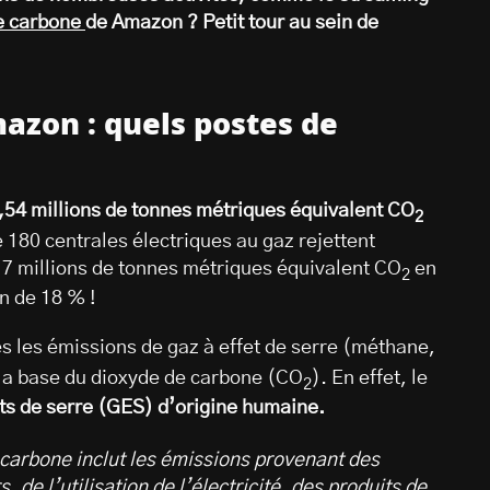
e carbone
de Amazon ? Petit tour au sein de
azon : quels postes de
,54 millions de tonnes métriques équivalent CO
2
e 180 centrales électriques au gaz rejettent
7 millions de tonnes métriques équivalent CO
en
2
n de 18 % !
es les émissions de gaz à effet de serre (méthane,
r la base du dioxyde de carbone (CO
). En effet, le
2
ts de serre (GES) d’origine humaine.
carbone inclut les émissions provenant des
 de l’utilisation de l’électricité, des produits de