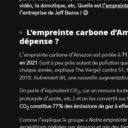
vidéo, la domotique, etc. Quelle est
l’empreint
l’entreprise de Jeff Bezos ! 😉
L’empreinte carbone d’Am
dépense ?
L’empreinte carbone d’Amazon est portée à
71
en 2021
(soit à peu près autant de pollution qu
chaque année, explique The Verge) contre 51,1
2019. Autrement dit, une nouvelle augmentatio
On parle d’équivalent CO
, car on mesure tout
2
protoxyde d’azote, etc.) et on les convertit su
CO
constitue 77% des émissions de gaz à effe
2
Comme l’explique le groupe
« Notre empreinte 
expéditions opérées par Amazon et par des tiers,