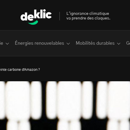
L'ignorance climatique
va prendre des claques.
ie
Énergies renouvelables
Mobilités durables
G
einte carbone d’Amazon ?
 les plus recherchés sur Deklic
deklic kids
interview
Volte-face
influenceur.se