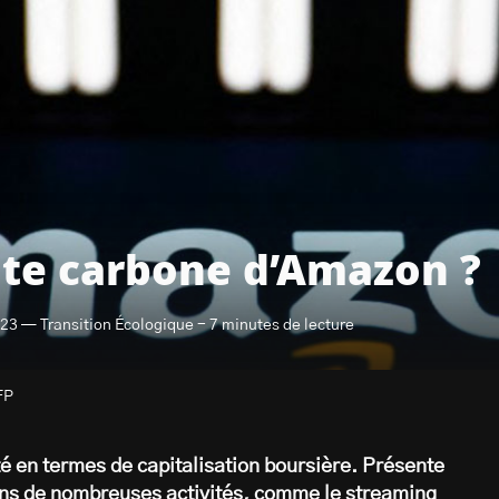
nte carbone d’Amazon ?
023 — Transition Écologique - 7 minutes de lecture
FP
é en termes de capitalisation boursière. Présente
dans de nombreuses activités, comme le streaming