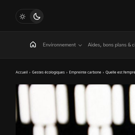
Environnement
Aides, bons plans & c
Accueil
›
Gestes écologiques
›
Empreinte carbone
›
Quelle est l’empr
Rechercher
:
Les mots clés
Transition Écologique