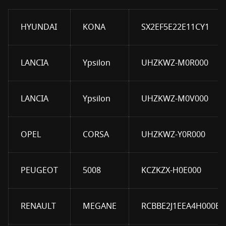
HYUNDAI
KONA
SX2EF5E22E11CY1
LANCIA
Ypsilon
UHZKWZ-M0R000
LANCIA
Ypsilon
UHZKWZ-M0V000
OPEL
CORSA
UHZKWZ-Y0R000
PEUGEOT
5008
KCZKZX-H0E000
RENAULT
MEGANE
RCBBE2J1EEA4H000B0