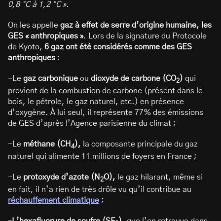
0,8 °C à 1,2 °C ».
On les appelle
gaz à effet de serre d’origine humaine, les
GES « anthropiques »
. Lors de la signature du Protocole
de Kyoto,
6 gaz ont été considérés comme des GES
anthropiques
:
-Le
gaz carbonique
ou
dioxyde de carbone (CO
)
qui
2
provient de la combustion de carbone (présent dans le
bois, le pétrole, le gaz naturel, etc.) en présence
d’oxygène. À lui seul, il représente 77% des émissions
de GES d’après l’Agence parisienne du climat ;
-Le
méthane (CH
),
la composante principale du gaz
4
naturel qui alimente 11 millions de foyers en France ;
-Le
protoxyde d’azote (N
O),
le gaz hilarant, même si
2
en fait, il n’a rien de très drôle vu qu’il contribue au
réchauffement climatique
;