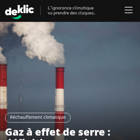
L'ignorance climatique
va prendre des claques.
Rechercher
:
Environnement
Rechercher
:
Aides, bons plans & cie
Les mots clés les plus
Énergies renouvelables
recherchés sur Deklic
Mobilités durables
Transition Écologique
deklic kids
Réchauffement climatique
Gestes écologiques
Gaz à effet de serre :
interview
Volte-face
influenceur.se
Inspiré.es inspirant.es