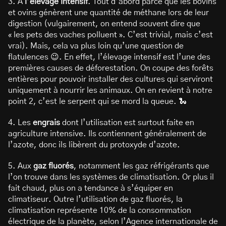
3. À
l’élevage intensif
. Tout d’abord parce que les bovins
et ovins génèrent une quantité de méthane lors de leur
digestion (vulgairement, on entend souvent dire que
« les pets des vaches polluent ». C’est trivial, mais c’est
vrai). Mais, cela va plus loin qu’une question de
flatulences 😉. En effet, l’élevage intensif est l’une des
premières causes de déforestation. On coupe des forêts
entières pour pouvoir installer des cultures qui serviront
uniquement à nourrir les animaux. On en revient à notre
point 2, c’est le serpent qui se mord la queue. 🐍
4. Les
engrais
dont l’utilisation est surtout faite en
agriculture intensive. Ils contiennent généralement de
l’azote, donc ils libèrent du protoxyde d’azote.
5. Aux
gaz fluorés
, notamment les gaz réfrigérants que
l’on trouve dans les systèmes de climatisation. Or plus il
fait chaud, plus on a tendance à s’équiper en
climatiseur. Outre l’utilisation de gaz fluorés, la
climatisation représente 10% de la consommation
électrique de la planète, selon l’Agence internationale de