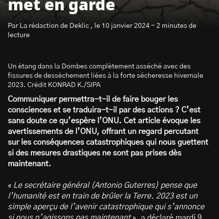
met en garde
Par La rédaction de Deklic , le 10 janvier 2024 - 2 minutes de
lecture
Un étang dans la Dombes complètement asséché avec des
S’abonner à la newsletter
fissures de dessèchement liées à la forte sécheresse hivernale
2023. Crédit KONRAD K./SIPA
Communiquer permettra-t-il de faire bouger les
consciences et se traduira-t-il par des actions ? C’est
sans doute ce qu’espère l’ONU. Cet article évoque les
avertissements de l’ONU, offrant un regard percutant
sur les conséquences catastrophiques qui nous guettent
si des mesures drastiques ne sont pas prises dès
maintenant.
«
Le secrétaire général (Antonio Guterres) pense que
l’humanité est en train de brûler la Terre. 2023 est un
simple aperçu de l’avenir catastrophique qui s’annonce
si nous n’agissons pas maintenant
», a déclaré mardi 9