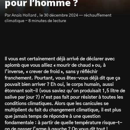
pour l’homme ?
Par Anaïs Hollard , le 30 décembre 2024 — réchauffement
climatique - 8 minutes de lecture
S’abonner à la newsletter
Il vous est certainement déjà arrivé de déclarer avec
aplomb que vous alliez « mourir de chaud » ou, à
l’inverse, « crever de froid », sans y réfléchir
franchement. Pourtant, vous êtes-vous déjà dit que ça
pouvait bien arriver ? Eh oui, le corps humain, aussi
étonnant soit-il (vous saviez qu’on produisait 1,5 litre de
salive par jour ?) n’est pas fait pour résister à toutes les
conditions climatiques. Alors que les canicules se
multiplient du fait du changement climatique, il est plus
que jamais temps de répondre à une question
fondamentale : à partir de quelle température risque-t-
on de passer l’arme à gauche ? On vous dit tout !