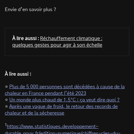
Envie d’en savoir plus ?
À lire aussi :
Réchauffement climatique :
quelques gestes pour agir à son échelle
À lire aussi :
⭐
Plus de 5 000 personnes sont décédées à cause de la
chaleur en France pendant l’été 2023
⭐
Un monde plus chaud de 1,5°C : ça veut dire quoi ?
⭐
Après une vague de froid, le retour des records de
chaleur et de la sécheresse
1
https://www.statistiques.developpement-
durable.gouv.fr/edition-numerique/chiffres-cles-du-