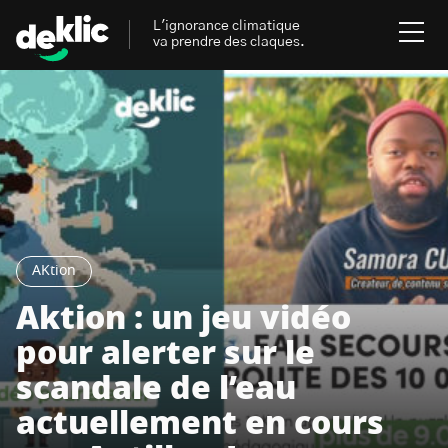
L'ignorance climatique
va prendre des claques.
Rechercher
:
Environnement
Rechercher
:
Aides, bons plans & cie
AKtion
Les mots clés les plus
Énergies renouvelables
recherchés sur Deklic
Aktion : un jeu vidéo
Mobilités durables
pour alerter sur le
Transition Écologique
deklic kids
scandale de l’eau
Gestes écologiques
actuellement en cours
interview
Volte-face
influenceur.se
Inspiré.es inspirant.es