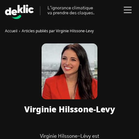
L'ignorance climatique
va prendre des claques.
Accueil
›
Articles publiés par Virginie Hilssone-Levy
Rechercher
:
Environnement
Rechercher
:
Aides, bons plans & cie
Les mots clés les plus
Énergies renouvelables
recherchés sur Deklic
Mobilités durables
Virginie Hilssone-Levy
Transition Écologique
deklic kids
Gestes écologiques
interview
Volte-face
influenceur.se
Virginie Hilssone-Lévy est
Inspiré.es inspirant.es