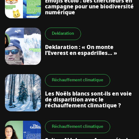
Emojis écolo : des chercheurs en
campagne pour une biodiversité
numérique
Deklaration
Deklaration : « On monte
l’Everest en espadrilles… »
Réchauffement climatique
Les Noëls blancs sont-ils en voie
de disparition avec le
réchauffement climatique ?
Réchauffement climatique