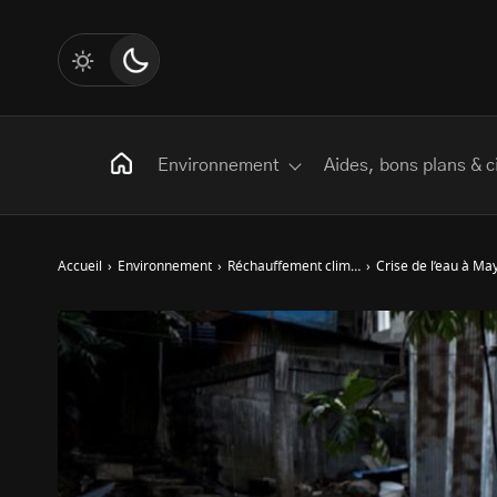
Environnement
Aides, bons plans & c
Accueil
›
Environnement
›
Réchauffement climatique
›
Crise de l’eau à Ma
Rechercher
:
Les mots clés
Transition Écologique