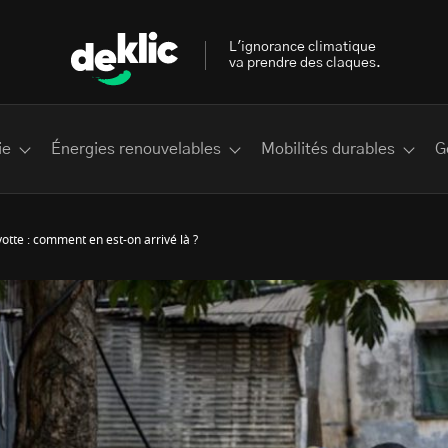
L'ignorance climatique
va prendre des claques.
ie
Énergies renouvelables
Mobilités durables
G
yotte : comment en est-on arrivé là ?
 les plus recherchés sur Deklic
deklic kids
interview
Volte-face
influenceur.se