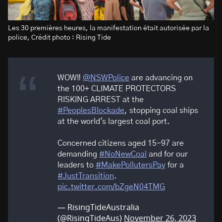
Les 30 premières heures, la manifestation était autorisée par la
police, Crédit photo : Rising Tide
WOW‼️
@NSWPolice
are advancing on
the 100+ CLIMATE PROTECTORS
RISKING ARREST at the
#PeoplesBlockade
, stopping coal ships
at the world's largest coal port.
Concerned citizens aged 15-97 are
demanding
#NoNewCoal
and for our
leaders to
#MakePollutersPay
for a
#JustTransition
.
pic.twitter.com/bZgeN04TMG
— RisingTideAustralia
(@RisingTideAus)
November 26, 2023