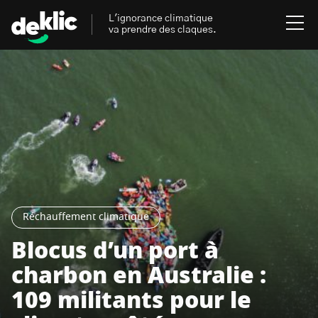
L'ignorance climatique
va prendre des claques.
Rechercher
:
Environnement
Rechercher
:
Aides, bons plans & cie
Les mots clés les plus
Énergies renouvelables
recherchés sur Deklic
Réchauffement climatique
Mobilités durables
Blocus d’un port à
Transition Écologique
deklic kids
charbon en Australie :
Gestes écologiques
109 militants pour le
interview
Volte-face
influenceur.se
Inspiré.es inspirant.es