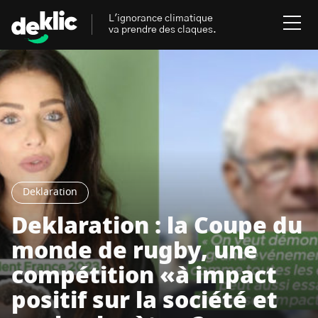
L'ignorance climatique
va prendre des claques.
Rechercher
:
Environnement
Rechercher
:
Aides, bons plans & cie
Deklaration
Les mots clés les plus
Énergies renouvelables
recherchés sur Deklic
Deklaration : la Coupe du
Mobilités durables
monde de rugby, une
Transition Écologique
deklic kids
compétition «à impact
Gestes écologiques
positif sur la société et
interview
Volte-face
influenceur.se
Inspiré.es inspirant.es