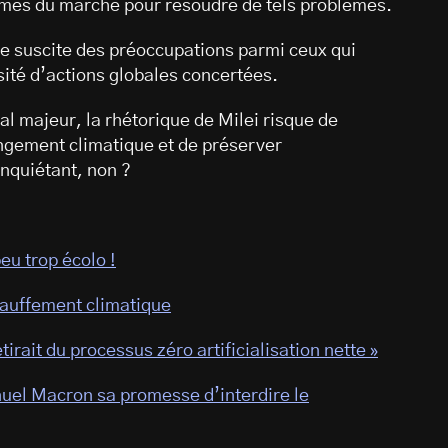
smes du marché pour résoudre de tels problèmes.
ve suscite des préoccupations parmi ceux qui
sité d’actions globales concertées.
ial majeur, la rhétorique de Milei risque de
angement climatique et de préserver
Inquiétant, non ?
eu trop écolo !
hauffement climatique
tirait du processus zéro artificialisation nette »
nuel Macron sa promesse d’interdire le