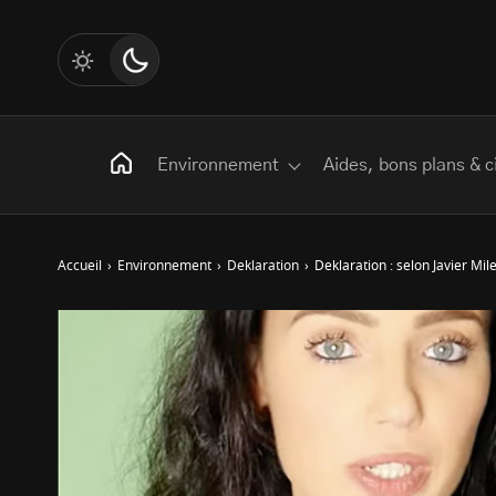
Environnement
Aides, bons plans & c
Accueil
›
Environnement
›
Deklaration
›
Deklaration : selon Javier Mil
Rechercher
:
Les mots clés
Transition Écologique