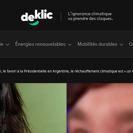
L'ignorance climatique
va prendre des claques.
ie
Énergies renouvelables
Mobilités durables
G
ei, le favori à la Présidentielle en Argentine, le réchauffement climatique est « u
 les plus recherchés sur Deklic
deklic kids
interview
Volte-face
influenceur.se