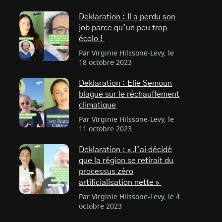
Deklaration : Il a perdu son
job parce qu’un peu trop
écolo !
Par Virginie Hilssone-Levy, le
18 octobre 2023
Deklaration : Elie Semoun
blague sur le réchauffement
climatique
Par Virginie Hilssone-Levy, le
11 octobre 2023
Deklaration : « J’ai décidé
que la région se retirait du
processus zéro
artificialisation nette »
Par Virginie Hilssone-Levy, le 4
octobre 2023