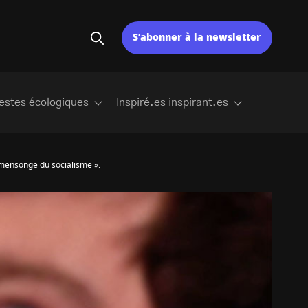
S’abonner à la newsletter
estes écologiques
Inspiré.es inspirant.es
n mensonge du socialisme ».