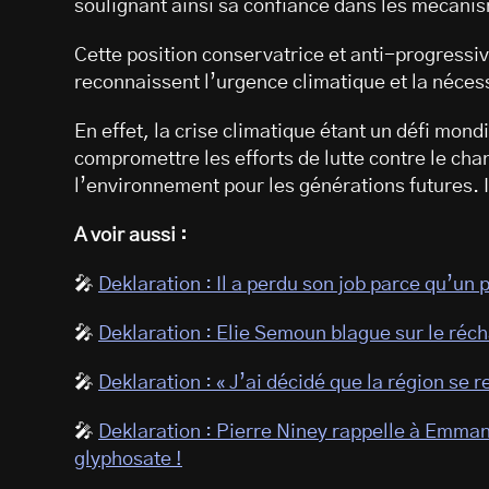
soulignant ainsi sa confiance dans les mécani
Cette position conservatrice et anti-progressi
reconnaissent l’urgence climatique et la néces
En effet, la crise climatique étant un défi mond
compromettre les efforts de lutte contre le ch
l’environnement pour les générations futures. 
A voir aussi :
🎤
Deklaration : Il a perdu son job parce qu’un p
🎤
Deklaration : Elie Semoun blague sur le réc
🎤
Deklaration : « J’ai décidé que la région se re
🎤
Deklaration : Pierre Niney rappelle à Emma
glyphosate !