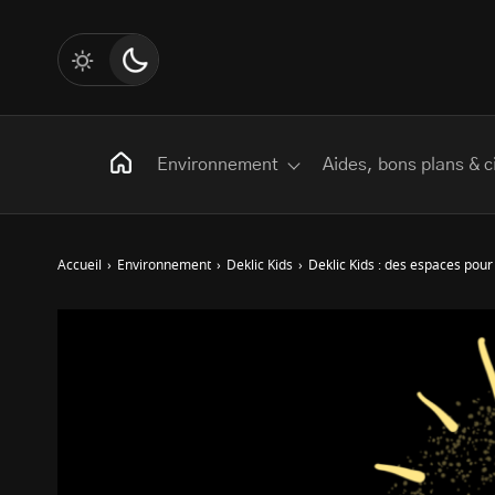
Environnement
Aides, bons plans & c
Accueil
›
Environnement
›
Deklic Kids
›
Deklic Kids : des espaces pour
Rechercher
:
Les mots clés
Transition Écologique