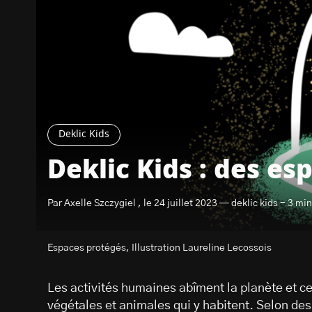
Deklic Kids
Deklic Kids : des es
Par Axelle Szczygiel , le 24 juillet 2023 — deklic kids - 3 mi
Espaces protégés, Illustration Laureline Lecossois
Les activités humaines abîment la planète et c
végétales et animales qui y habitent. Selon des 