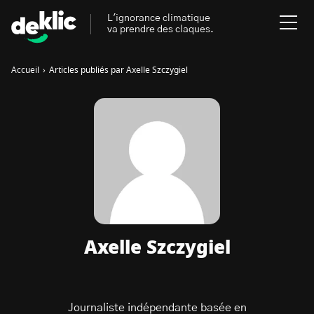
L'ignorance climatique
va prendre des claques.
Accueil
›
Articles publiés par Axelle Szczygiel
Rechercher
:
Environnement
Rechercher
:
Aides, bons plans & cie
Les mots clés les plus
Énergies renouvelables
recherchés sur Deklic
Mobilités durables
Axelle Szczygiel
Transition Écologique
deklic kids
Gestes écologiques
interview
Volte-face
influenceur.se
Journaliste indépendante basée en
Inspiré.es inspirant.es