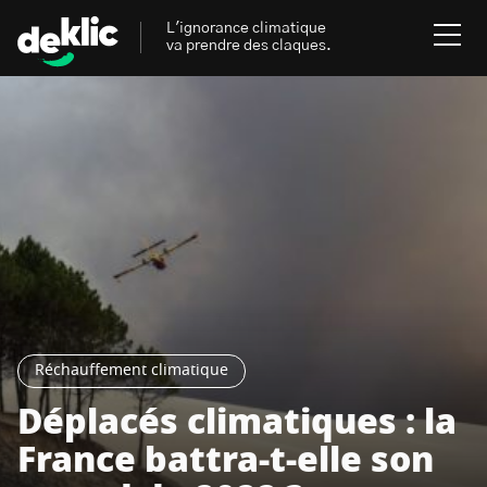
L'ignorance climatique
va prendre des claques.
Rechercher
:
Environnement
Rechercher
:
Aides, bons plans & cie
Les mots clés les plus
Énergies renouvelables
recherchés sur Deklic
Mobilités durables
Réchauffement climatique
Transition Écologique
deklic kids
Déplacés climatiques : la
Gestes écologiques
France battra-t-elle son
interview
Volte-face
influenceur.se
Inspiré.es inspirant.es