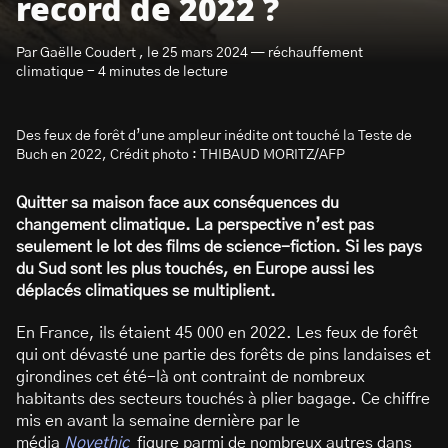
record de 2022 ?
Par Gaëlle Coudert , le 25 mars 2024 — réchauffement
climatique - 4 minutes de lecture
Des feux de forêt d’une ampleur inédite ont touché la Teste de
S’abonner à la newsletter
Buch en 2022, Crédit photo : THIBAUD MORITZ/AFP
Quitter sa maison face aux conséquences du
changement climatique. La perspective n’est pas
seulement le lot des films de science-fiction. Si les pays
du Sud sont les plus touchés, en Europe aussi les
déplacés climatiques se multiplient.
En France, ils étaient 45 000 en 2022. Les feux de forêt
qui ont dévasté une partie des forêts de pins landaises et
girondines cet été-là ont contraint de nombreux
habitants des secteurs touchés à plier bagage. Ce chiffre
mis en avant la semaine dernière par le
média
Novethic
figure parmi de nombreux autres dans