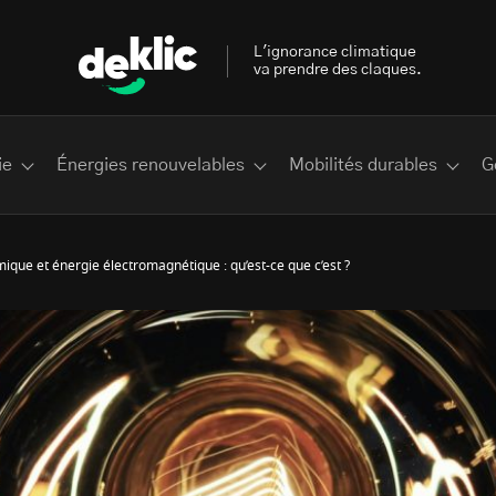
L'ignorance climatique
va prendre des claques.
ie
Énergies renouvelables
Mobilités durables
G
ique et énergie électromagnétique : qu’est-ce que c’est ?
 les plus recherchés sur Deklic
deklic kids
interview
Volte-face
influenceur.se