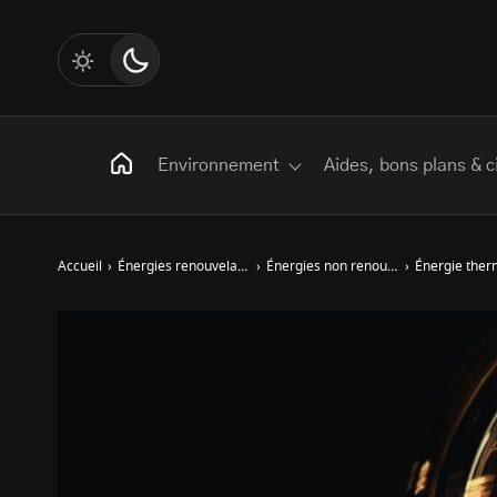
Environnement
Aides, bons plans & c
Accueil
›
Énergies renouvelables
›
Énergies non renouvelables
›
Énergie therm
Rechercher
:
Les mots clés
Transition Écologique