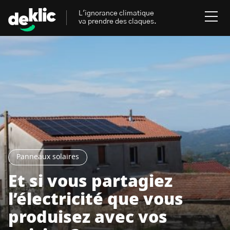
L'ignorance climatique
va prendre des claques.
Rechercher
:
Environnement
Rechercher
:
Aides, bons plans & cie
Les mots clés les plus
Énergies renouvelables
recherchés sur Deklic
Panneaux solaires
Mobilités durables
Et si vous partagiez
Transition Écologique
deklic kids
l’électricité que vous
Gestes écologiques
produisez avec vos
interview
Volte-face
influenceur.se
Inspiré.es inspirant.es