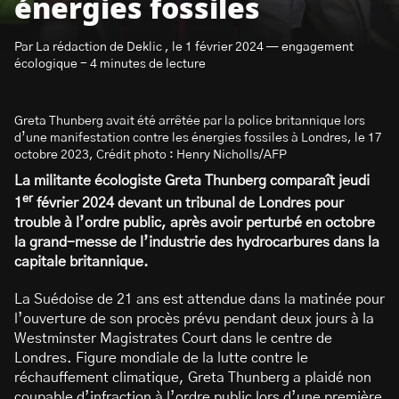
énergies fossiles
Par La rédaction de Deklic , le 1 février 2024 — engagement
écologique - 4 minutes de lecture
Greta Thunberg avait été arrêtée par la police britannique lors
S’abonner à la newsletter
d’une manifestation contre les énergies fossiles à Londres, le 17
octobre 2023, Crédit photo : Henry Nicholls/AFP
La militante écologiste Greta Thunberg comparaît jeudi
er
1
février 2024 devant un tribunal de Londres pour
trouble à l’ordre public, après avoir perturbé en octobre
la grand-messe de l’industrie des hydrocarbures dans la
capitale britannique.
La Suédoise de 21 ans est attendue dans la matinée pour
l’ouverture de son procès prévu pendant deux jours à la
Westminster Magistrates Court dans le centre de
Londres. Figure mondiale de la lutte contre le
réchauffement climatique, Greta Thunberg a plaidé non
coupable d’infraction à l’ordre public lors d’une première