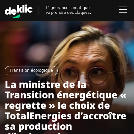
L'ignorance climatique
va prendre des claques.
Rechercher
:
Environnement
Rechercher
:
Aides, bons plans & cie
Transition écologique
La ministre de la
Les mots clés les plus
Énergies renouvelables
recherchés sur Deklic
Transition énergétique «
Mobilités durables
regrette » le choix de
Transition Écologique
deklic kids
TotalEnergies d’accroître
Gestes écologiques
sa production
interview
Volte-face
influenceur.se
Inspiré.es inspirant.es