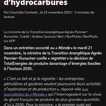
d’hydrocarbures
Par Charlotte Combret , le 23 novembre 2023 - 2 minutes de
lecture
La ministre de la Transition énergétique Agnès Pannier-
S’abonner à la newsletter
Runacher. Crédit : Andrea Savorani Neri / NurPhoto / NurPhoto
via AFP
Dans un entretien accordé au «
Monde
» le mardi 21
novembre, la ministre de la Transition énergétique Agnès
Pannier-Runacher confie «
regretter
» la décision de
TotalEnergies de produire davantage d’énergies fossiles
à l’horizon 2030.
«
C’est un fait et je le regrette : les entreprises
pétrolières et gazières veulent poursuivre leurs activités
d’exploration et de production
», répond-elle
aux
journalistes du « Monde »
qui l’interrogeaient sur le choix
du géant français de produire de plus grandes quantités
d’ici à 2030. Pour la ministre, «
le premier sujet est