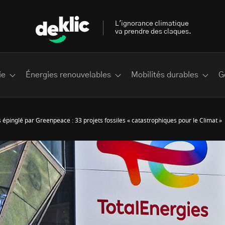
L'ignorance climatique
va prendre des claques.
ie
Énergies renouvelables
Mobilités durables
G
 épinglé par Greenpeace : 33 projets fossiles « catastrophiques pour le Climat »
 les plus recherchés sur Deklic
deklic kids
interview
Volte-face
influenceur.se