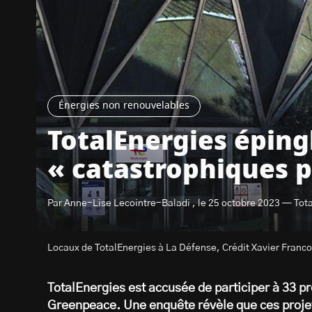
Énergies non renouvelables
TotalEnergies épingl
« catastrophiques p
Par Anne-Lise Lecointre-Baladi , le 25 octobre 2023 — Tota
Locaux de TotalEnergies à La Défense, Crédit Xavier Franc
TotalEnergies est accusée de participer à 33 p
Greenpeace. Une enquête révèle que ces projet