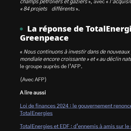
champs pétroliers et gaziers
», avec «
l’acquisi
« 84 projets
différents
».
La réponse de TotalEnerg
Greenpeace
«
Nous continuons à investir dans de nouveaux 
mondiale encore croissante » et « au déclin nat
le groupe auprès de l’AFP.
(Avec AFP)
A lire aussi
Loi de finances 2024 : le gouvernement renonce 
TotalEnergies
TotalEnergies et EDF : d’ennemis à amis sur le