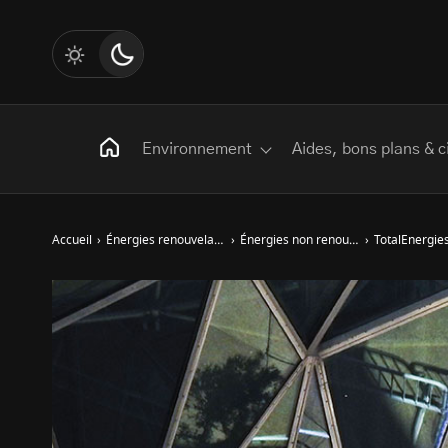
Environnement
Aides, bons plans & c
Accueil
›
Énergies renouvelables
›
Énergies non renouvelables
›
TotalEnergies
Rechercher
:
Les mots clés
Transition Écologique