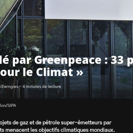
é par Greenpeace : 33 p
our le Climat »
lEerngies - 4 minutes de lecture
olon/SIPA
rojets de gaz et de pétrole super-émetteurs par
s menacent les objectifs climatiques mondiaux.