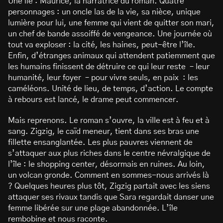
Une île : Maurice, la narratrice du roman. Quatre
personnages : un oncle las de la vie, sa nièce, unique
lumière pour lui, une femme qui vient de quitter son mari,
un chef de bande assoiffé de vengeance. Une journée où
tout va exploser : la cité, les haines, peut-être l’île.
Enfin, d’étranges animaux qui attendent patiemment que
les humains finissent de détruire ce qui leur reste – leur
humanité, leur foyer – pour vivre seuls, en paix : les
caméléons. Unité de lieu, de temps, d’action. Le compte
à rebours est lancé, le drame peut commencer.
Mais reprenons. Le roman s’ouvre, la ville est à feu et à
sang. Zigzig, le caïd meneur, tient dans ses bras une
fillette ensanglantée. Les plus pauvres viennent de
s’attaquer aux plus riches dans le centre névralgique de
l’île : le shopping center, désormais en ruines. Au loin,
un volcan gronde. Comment en sommes-nous arrivés là
? Quelques heures plus tôt, Zigzig partait avec les siens
attaquer ses rivaux tandis que Sara regardait danser une
femme libérée sur une plage abandonnée. L’île
rembobine et nous raconte.