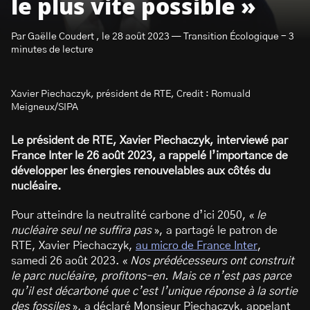
le plus vite possible »
Par Gaëlle Coudert , le 28 août 2023 — Transition Écologique - 3
minutes de lecture
Xavier Piechaczyk, président de RTE, Credit : Romuald
S’abonner à la newsletter
Meigneux/SIPA
Le président de RTE, Xavier Piechaczyk, interviewé par
France Inter le 26 août 2023, a rappelé l’importance de
développer les énergies renouvelables aux côtés du
nucléaire.
Pour atteindre la neutralité carbone d’ici 2050, «
le
nucléaire seul ne suffira pas
», a partagé le patron de
RTE, Xavier Piechaczyk,
au micro de France Inter
,
samedi 26 août 2023. «
Nos prédécesseurs ont construit
le parc nucléaire, profitons-en. Mais ce n’est pas parce
qu’il est décarboné que c’est l’unique réponse à la sortie
des fossiles
», a déclaré Monsieur Piechaczyk, appelant