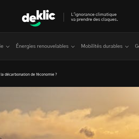
L'ignorance climatique
va prendre des claques.
ie
Énergies renouvelables
Mobilités durables
G
la décarbonation de l’économie ?
 les plus recherchés sur Deklic
deklic kids
interview
Volte-face
influenceur.se