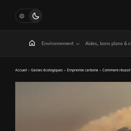
Environnement
Aides, bons plans & c
Accueil
›
Gestes écologiques
›
Empreinte carbone
›
Comment réussir 
Rechercher
:
Les mots clés
Transition Écologique