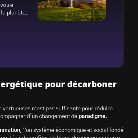
 votre
la planète,
nergétique pour décarboner
 vertueuses n’est pas suffisante pour réduire
accompagner d’un changement de
paradigme
.
ommation
, “un système économique et social fondé
un désir de profiter de biens de consommation et