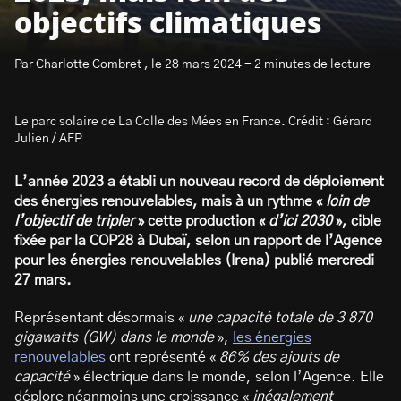
objectifs climatiques
Par Charlotte Combret , le 28 mars 2024 - 2 minutes de lecture
Le parc solaire de La Colle des Mées en France. Crédit : Gérard
S’abonner à la newsletter
Julien / AFP
L’année 2023 a établi un nouveau record de déploiement
des énergies renouvelables, mais à un rythme «
loin de
l’objectif de tripler
» cette production «
d’ici 2030
», cible
fixée par la COP28 à Dubaï, selon un rapport de l’Agence
pour les énergies renouvelables (Irena) publié mercredi
27 mars.
Représentant désormais «
une capacité totale de 3 870
gigawatts (GW) dans le monde
»,
les énergies
renouvelables
ont représenté «
86% des ajouts de
capacité
» électrique dans le monde, selon l’Agence. Elle
déplore néanmoins une croissance «
inégalement