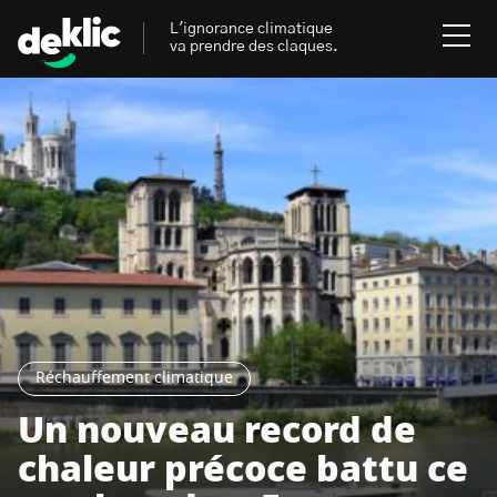
L'ignorance climatique
va prendre des claques.
Rechercher
:
Environnement
Rechercher
:
Aides, bons plans & cie
Les mots clés les plus
Énergies renouvelables
recherchés sur Deklic
Mobilités durables
Réchauffement climatique
Transition Écologique
deklic kids
Un nouveau record de
Gestes écologiques
chaleur précoce battu ce
interview
Volte-face
influenceur.se
Inspiré.es inspirant.es