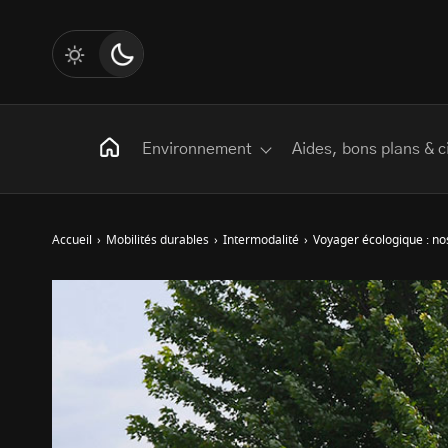
Environnement
Aides, bons plans & c
Accueil
›
Mobilités durables
›
Intermodalité
›
Voyager écologique : no
Rechercher
:
Les mots clés
Transition Écologique