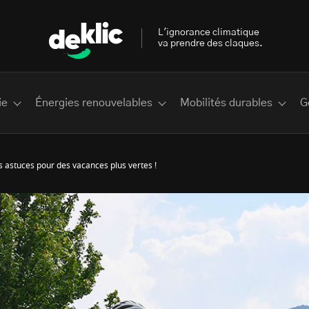
L'ignorance climatique
va prendre des claques.
ie
Énergies renouvelables
Mobilités durables
G
s astuces pour des vacances plus vertes !
 les plus recherchés sur Deklic
deklic kids
interview
Volte-face
influenceur.se