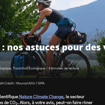
: nos astuces pour des
logique, Transition Écologique - 4 minutes de lecture
t Crédit : Mourad Allili / SIPA
cientifique
Nature Climate Change
, le secteur
es de CO
. Alors, à votre avis, peut-on faire rimer
2