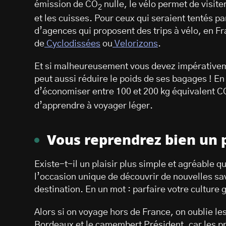
émission de CO
nulle, le vélo permet de visiter
2
et les cuisses. Pour ceux qui seraient tentés pa
d’agences qui proposent des trips à vélo, en F
de
Cyclodissées
ou
Velorizons
.
Et si malheureusement vous devez impérativeme
peut aussi réduire le poids de ses bagages ! En
d’économiser entre 100 et 200 kg équivalent C
d’apprendre à voyager léger.
Vous reprendrez bien un p
Existe-t-il un plaisir plus simple et agréable 
l’occasion unique de découvrir de nouvelles sav
destination. En un mot : parfaire votre culture
Alors si on voyage hors de France, on oublie le
Bordeaux et le camembert Président, car les 