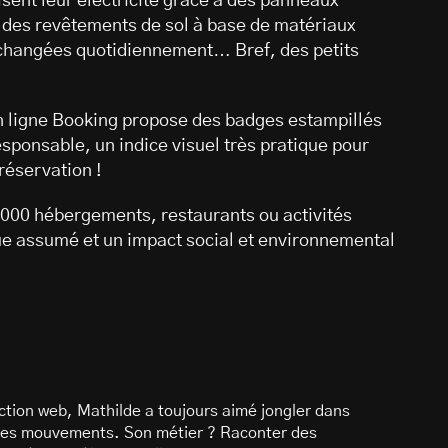
sent leur électricité grâce à des panneaux
t des revêtements de sol à base de matériaux
as changées quotidiennement… Bref, des petits
n ligne Booking propose des badges estampillés
esponsable, un indice visuel très pratique pour
réservation !
3000 hébergements, restaurants ou activités
ue assumé et un impact social et environnemental
daction web, Mathilde a toujours aimé jongler dans
ses mouvements. Son métier ? Raconter des