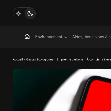
Environnement
Aides, bons plans & c
Accueil
›
Gestes écologiques
›
Empreinte carbone
›
À combien s’élève
Rechercher
:
Les mots clés
Transition Écologique