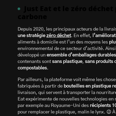
Just Eat et le zéro déche
carbone
Depuis 2020, les principaux acteurs de la livrai
une stratégie
zéro déchet
. En effet,
l’améliora
aliments à domicile est l’un des moyens les
plu
environnemental de ce secteur d’activité. Ains
développé un
ensemble d’emballages durables
contenants sont
sans plastique
,
sans produits 
compostables
.
Par ailleurs, la plateforme voit même les chos
fabriquées à partir de
bouteilles en plastique r
livraison, qui servent à transporter la nourritu
Eat expérimente de nouvelles technologies en 
par exemple au Royaume-Uni des
récipients 
pour remplacer le plastique, malin le lynx. 😉 