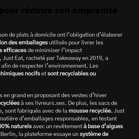
t pour réduire son empreinte
son de plats à domicile ont l’obligation d’élaborer
tion des emballages
utilisés pour livrer les
s efficaces
de minimiser l’impact
i, Just Eat, racheté par Takeaway en 2019, a
afin de respecter l’environnement. Les
chimiques nocifs
et
sont recyclables ou
es en grand en proposant des vestes d’hiver
ecyclées
à ses livreurs.ses. De plus, les sacs de
re, sont fabriqués avec de la
mousse recyclée.
Just
matière d’emballages responsables, en testant
100% naturels
avec un revêtement
à base d’algues
À Berlin, la plateforme essaye un
système de