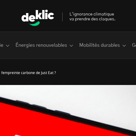
L'ignorance climatique
va prendre des claques.
ie
Énergies renouvelables
Mobilités durables
G
 l’empreinte carbone de Just Eat ?
 les plus recherchés sur Deklic
deklic kids
interview
Volte-face
influenceur.se