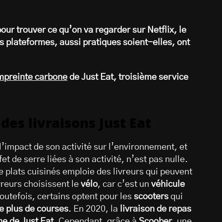
pour trouver ce qu’on va regarder sur Netflix, le
ces plateformes, aussi pratiques soient-elles, ont
mpreinte carbone
de Just Eat, troisième service
es livraisons Just Eat
 l’impact de son activité sur l’environnement, et
t de serre liées à son activité, n’est pas nulle.
de plats cuisinés emploie des livreurs qui peuvent
vreurs choisissent le
vélo
, car c’est un
véhicule
Toutefois, certains optent pour les
scooters
qui
re plus de courses
. En 2020, la
livraison de repas
e de Just Eat
. Cependant, grâce à
Scoober
, une