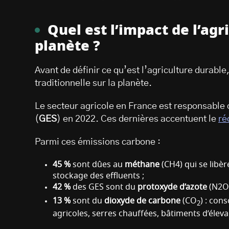
Quel est l’impact de l’agr
planète ?
Avant de définir ce qu’est l’agriculture durabl
traditionnelle sur la planète.
Le secteur agricole en France est responsable 
(
GES
) en 2022. Ces dernières accentuent le
ré
Parmi ces émissions carbone :
45 %
sont dûes au
méthane
(CH4) qui se libè
stockage des effluents ;
42 %
des GES sont du
protoxyde d’azote
(N2O)
13 %
sont du
dioxyde de carbone
(CO
) : con
2
agricoles, serres chauffées, bâtiments d’élevag