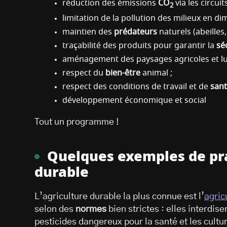
réduction des émissions
CO
via les circuit
2
limitation de la pollution des milieux en d
maintien des
prédateurs
naturels (abeilles,
traçabilité des produits pour garantir la
sé
aménagement des paysages agricoles et lu
respect du
bien-être
animal ;
respect des conditions de travail et de
san
développement économique et social
Tout un programme !
Quelques exemples de pra
durable
L’agriculture durable la plus connue est l’
agric
selon des
normes
bien strictes : elles interdise
pesticides dangereux pour la santé et les cult