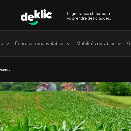
L'ignorance climatique
va prendre des claques.
ie
Énergies renouvelables
Mobilités durables
G
rable ?
 les plus recherchés sur Deklic
deklic kids
interview
Volte-face
influenceur.se