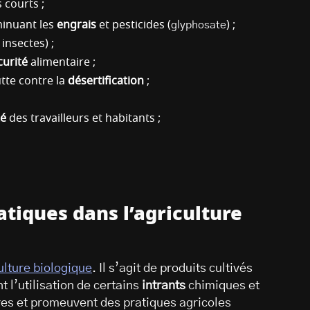
s courts ;
iminuant les
engrais
et pesticides (
glyphosate
) ;
 insectes) ;
curité
alimentaire ;
tte contre la
désertification
;
té
des travailleurs et habitants ;
tiques dans l’agriculture
ulture biologique
. Il s’agit de produits cultivés
nt l’utilisation de certains
intrants
chimiques et
ures et promeuvent des pratiques agricoles